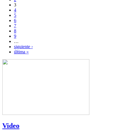
3
4
5
6
7
8
9
…
siguiente ›
última »
Video